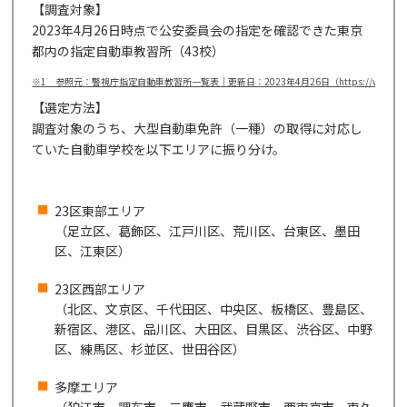
【調査対象】
2023年4月26日時点で公安委員会の指定を確認できた東京
都内の指定自動車教習所（43校）
※1 参照元：警視庁指定自動車教習所一覧表｜更新日：2023年4月26日（https://www.tadsa.or.jp/
【選定方法】
調査対象のうち、大型自動車免許（一種）の取得に対応し
ていた自動車学校を以下エリアに振り分け。
23区東部エリア
（足立区、葛飾区、江戸川区、荒川区、台東区、墨田
区、江東区）
23区西部エリア
（北区、文京区、千代田区、中央区、板橋区、豊島区、
新宿区、港区、品川区、大田区、目黒区、渋谷区、中野
区、練馬区、杉並区、世田谷区）
多摩エリア
（狛江市、調布市、三鷹市、武蔵野市、西東京市、東久