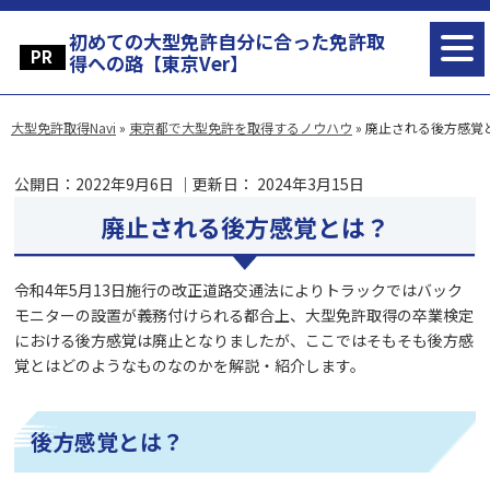
初めての大型免許自分に合った免許取
得への路【東京Ver】
大型免許取得Navi
»
東京都で大型免許を取得するノウハウ
»
廃止される後方感覚
公開日：
2022年9月6日
｜更新日：
2024年3月15日
廃止される後方感覚とは？
令和4年5月13日施行の改正道路交通法によりトラックではバック
モニターの設置が義務付けられる都合上、大型免許取得の卒業検定
における後方感覚は廃止となりましたが、ここではそもそも後方感
覚とはどのようなものなのかを解説・紹介します。
後方感覚とは？