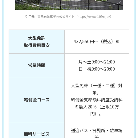
引用元：東急自動車学校公式サイト（https://www.109n.jp/）
大型免許
432,550円～（税込）※
取得費用目安
月～土9:00～21:00
営業時間
日・祝9:00～20:00
大型免許（一種・二種）対
象。
給付金コース
給付金支給額は講座受講料
の最大20％（上限10万
円）。
送迎バス・託児所・駐車場
無料サービス
等