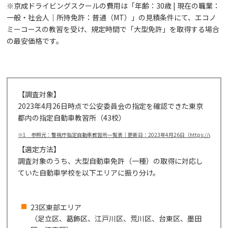
※京成ドライビングスクールの費用は「年齢：30歳 | 現在の職業：
一般・社会人｜所持免許：普通（MT）」の見積条件にて、エコノ
ミーコースの教習を受け、規定時間で「大型免許」を取得する場合
の最安価格です。
【調査対象】
2023年4月26日時点で公安委員会の指定を確認できた東京
都内の指定自動車教習所（43校）
※1 参照元：警視庁指定自動車教習所一覧表｜更新日：2023年4月26日（https://www.tadsa.or.jp/
【選定方法】
調査対象のうち、大型自動車免許（一種）の取得に対応し
ていた自動車学校を以下エリアに振り分け。
23区東部エリア
（足立区、葛飾区、江戸川区、荒川区、台東区、墨田