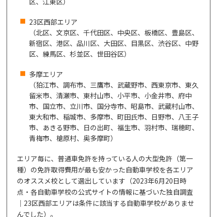
区、江東区）
23区西部エリア
（北区、文京区、千代田区、中央区、板橋区、豊島区、
新宿区、港区、品川区、大田区、目黒区、渋谷区、中野
区、練馬区、杉並区、世田谷区）
多摩エリア
（狛江市、調布市、三鷹市、武蔵野市、西東京市、東久
留米市、清瀬市、東村山市、小平市、小金井市、府中
市、国立市、立川市、国分寺市、昭島市、武蔵村山市、
東大和市、稲城市、多摩市、町田氏市、日野市、八王子
市、あきる野市、日の出町、福生市、羽村市、瑞穂町、
青梅市、槍原村、奥多摩町）
エリア毎に、普通車免許を持っている人の大型免許（第一
種）の免許取得費用が最も安かった自動車学校を各エリア
のオススメ校として選出しています（2023年6月20日時
点・各自動車学校の公式サイトの情報に基づいた独自調査
｜23区西部エリアは条件に該当する自動車学校がありませ
んでした）。