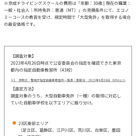
※京成ドライビングスクールの費用は「年齢：30歳 | 現在の職業：
一般・社会人｜所持免許：普通（MT）」の見積条件にて、エコノ
ミーコースの教習を受け、規定時間で「大型免許」を取得する場合
の最安価格です。
【調査対象】
2023年4月26日時点で公安委員会の指定を確認できた東京
都内の指定自動車教習所（43校）
※1 参照元：警視庁指定自動車教習所一覧表｜更新日：2023年4月26日（https://www.tadsa.or.jp/
【選定方法】
調査対象のうち、大型自動車免許（一種）の取得に対応し
ていた自動車学校を以下エリアに振り分け。
23区東部エリア
（足立区、葛飾区、江戸川区、荒川区、台東区、墨田