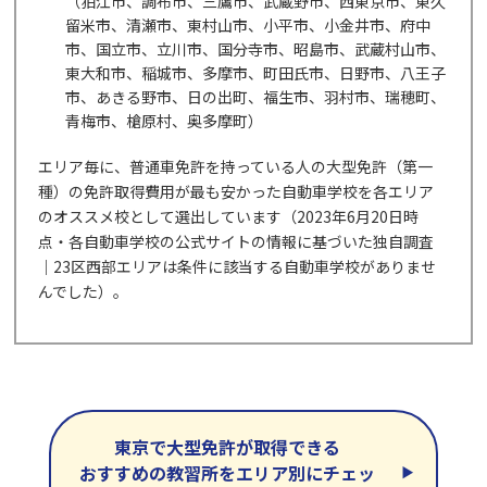
（狛江市、調布市、三鷹市、武蔵野市、西東京市、東久
留米市、清瀬市、東村山市、小平市、小金井市、府中
市、国立市、立川市、国分寺市、昭島市、武蔵村山市、
東大和市、稲城市、多摩市、町田氏市、日野市、八王子
市、あきる野市、日の出町、福生市、羽村市、瑞穂町、
青梅市、槍原村、奥多摩町）
エリア毎に、普通車免許を持っている人の大型免許（第一
種）の免許取得費用が最も安かった自動車学校を各エリア
のオススメ校として選出しています（2023年6月20日時
点・各自動車学校の公式サイトの情報に基づいた独自調査
｜23区西部エリアは条件に該当する自動車学校がありませ
んでした）。
東京で大型免許が取得できる
おすすめの教習所をエリア別にチェッ