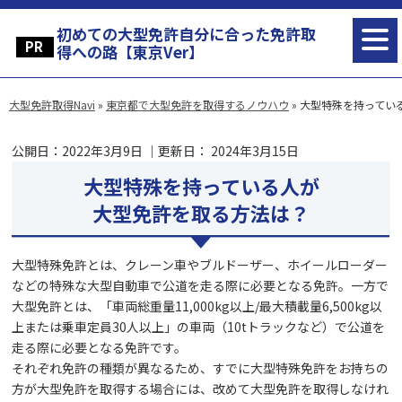
初めての大型免許自分に合った免許取
得への路【東京Ver】
大型免許取得Navi
»
東京都で大型免許を取得するノウハウ
»
大型特殊を持ってい
公開日：
2022年3月9日
｜更新日：
2024年3月15日
大型特殊を持っている人が
大型免許を取る
方法は？
大型特殊免許とは、クレーン車やブルドーザー、ホイールローダー
などの特殊な大型自動車で公道を走る際に必要となる免許。一方で
大型免許とは、「車両総重量11,000kg以上/最大積載量6,500kg以
上または乗車定員30人以上」の車両（10tトラックなど）で公道を
走る際に必要となる免許です。
それぞれ免許の種類が異なるため、すでに大型特殊免許をお持ちの
方が大型免許を取得する場合には、改めて大型免許を取得しなけれ