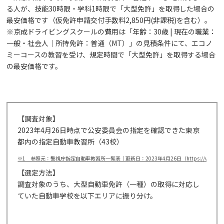
る人が、技能30時限・学科1時限で「大型免許」を取得した場合の
最安価格です（仮免許申請交付手数料2,850円(非課税)を含む）。
※京成ドライビングスクールの費用は「年齢：30歳 | 現在の職業：
一般・社会人｜所持免許：普通（MT）」の見積条件にて、エコノ
ミーコースの教習を受け、規定時間で「大型免許」を取得する場合
の最安価格です。
【調査対象】
2023年4月26日時点で公安委員会の指定を確認できた東京
都内の指定自動車教習所（43校）
※1 参照元：警視庁指定自動車教習所一覧表｜更新日：2023年4月26日（https://www.tadsa.or.jp/
【選定方法】
調査対象のうち、大型自動車免許（一種）の取得に対応し
ていた自動車学校を以下エリアに振り分け。