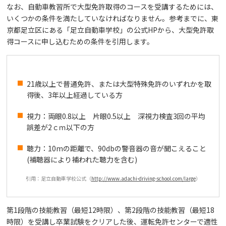
なお、自動車教習所で大型免許取得のコースを受講するためには、
いくつかの条件を満たしていなければなりません。参考までに、東
京都足立区にある「足立自動車学校」の公式HPから、大型免許取
得コースに申し込むための条件を引用します。
21歳以上で普通免許、または大型特殊免許のいずれかを取
得後、3年以上経過している方
視力：両眼0.8以上 片眼0.5以上 深視力検査3回の平均
誤差が2ｃｍ以下の方
聴力：10mの距離で、90dbの警音器の音が聞こえること
(補聴器により補われた聴力を含む)
引用：足立自動車学校公式（
http://www.adachi-driving-school.com/large
）
第1段階の技能教習（最短12時限）、第2段階の技能教習（最短18
時限）を受講し卒業試験をクリアした後、運転免許センターで適性