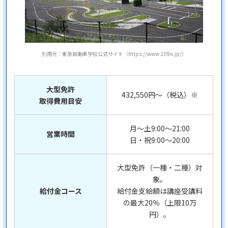
引用元：東急自動車学校公式サイト（https://www.109n.jp/）
大型免許
432,550円～（税込）※
取得費用目安
月～土9:00～21:00
営業時間
日・祝9:00～20:00
大型免許（一種・二種）対
象。
給付金コース
給付金支給額は講座受講料
の最大20％（上限10万
円）。